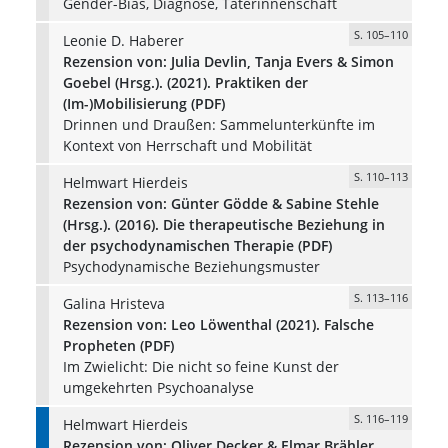
Gender-Bias, Diagnose, Täterinnenschaft
S. 105–110
Leonie D. Haberer
Rezension von: Julia Devlin, Tanja Evers & Simon
Goebel (Hrsg.). (2021). Praktiken der
(Im-)Mobilisierung (PDF)
Drinnen und Draußen: Sammelunterkünfte im
Kontext von Herrschaft und Mobilität
S. 110–113
Helmwart Hierdeis
Rezension von: Günter Gödde & Sabine Stehle
(Hrsg.). (2016). Die therapeutische Beziehung in
der psychodynamischen Therapie (PDF)
Psychodynamische Beziehungsmuster
S. 113–116
Galina Hristeva
Rezension von: Leo Löwenthal (2021). Falsche
Propheten (PDF)
Im Zwielicht: Die nicht so feine Kunst der
umgekehrten Psychoanalyse
S. 116–119
Helmwart Hierdeis
Rezension von: Oliver Decker & Elmar Brähler