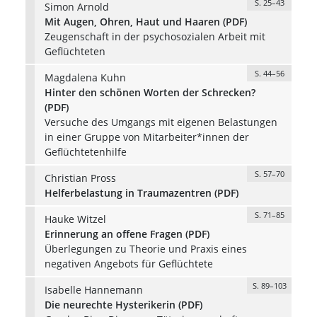
S. 25–43
Simon Arnold
Mit Augen, Ohren, Haut und Haaren (PDF)
Zeugenschaft in der psychosozialen Arbeit mit
Geflüchteten
S. 44–56
Magdalena Kuhn
Hinter den schönen Worten der Schrecken?
(PDF)
Versuche des Umgangs mit eigenen Belastungen
in einer Gruppe von Mitarbeiter*innen der
Geflüchtetenhilfe
S. 57–70
Christian Pross
Helferbelastung in Traumazentren (PDF)
S. 71–85
Hauke Witzel
Erinnerung an offene Fragen (PDF)
Überlegungen zu Theorie und Praxis eines
negativen Angebots für Geflüchtete
S. 89–103
Isabelle Hannemann
Die neurechte Hysterikerin (PDF)